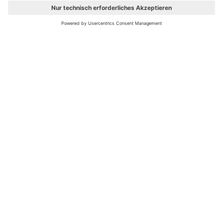
Ups! Da ist etwas schiefgelaufen. Bitte die Seite neu laden oder
nochmals versuchen.
Bewertungsleitfaden
FAQ
Netiquette
Über Uns
Nutzungsbedingungen