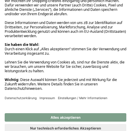
Ups! Da ist etwas schiefgelaufen. Bitte die Seite neu laden oder
nochmals versuchen.
Ups! Da ist etwas schiefgelaufen. Bitte die Seite neu laden oder
nochmals versuchen.
Ups! Da ist etwas schiefgelaufen. Bitte die Seite neu laden oder