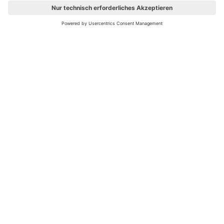
Ups! Da ist etwas schiefgelaufen. Bitte die Seite neu laden oder
nochmals versuchen.
Bewertungsleitfaden
FAQ
Netiquette
Über Uns
Nutzungsbedingungen