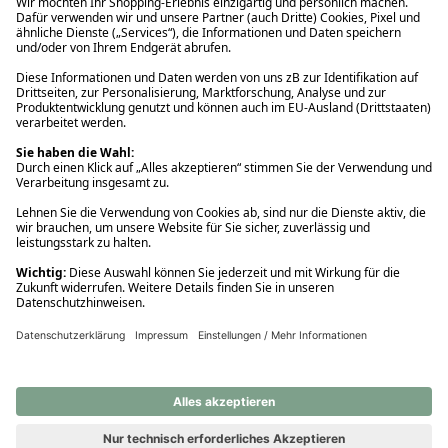
Ups! Da ist etwas schiefgelaufen. Bitte die Seite neu laden oder
nochmals versuchen.
Ups! Da ist etwas schiefgelaufen. Bitte die Seite neu laden oder
nochmals versuchen.
Ups! Da ist etwas schiefgelaufen. Bitte die Seite neu laden oder