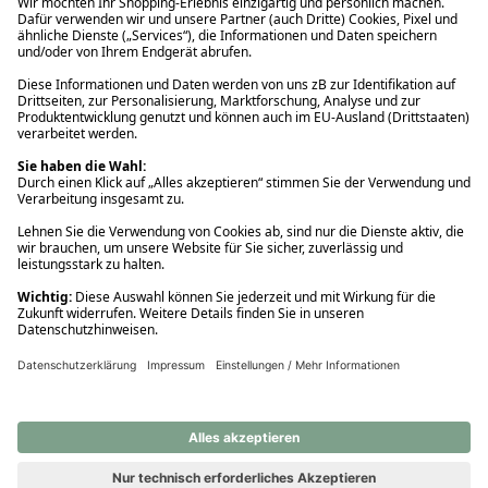
Ups! Da ist etwas schiefgelaufen. Bitte die Seite neu laden oder
nochmals versuchen.
Ups! Da ist etwas schiefgelaufen. Bitte die Seite neu laden oder
nochmals versuchen.
Ups! Da ist etwas schiefgelaufen. Bitte die Seite neu laden oder