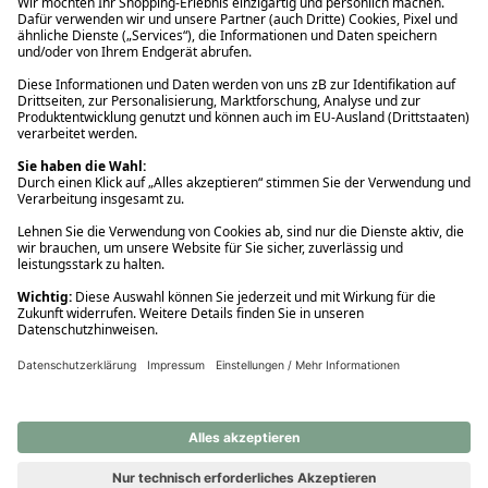
Ups! Da ist etwas schiefgelaufen. Bitte die Seite neu laden oder
nochmals versuchen.
Ups! Da ist etwas schiefgelaufen. Bitte die Seite neu laden oder
nochmals versuchen.
Ups! Da ist etwas schiefgelaufen. Bitte die Seite neu laden oder