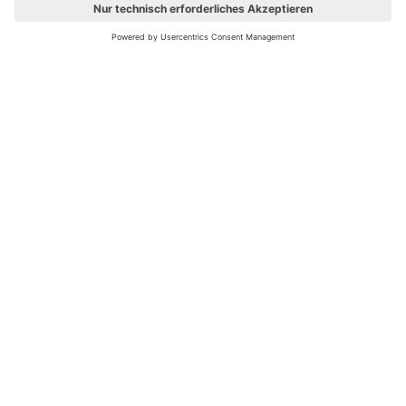
Ups! Da ist etwas schiefgelaufen. Bitte die Seite neu laden oder
nochmals versuchen.
Bewertungsleitfaden
FAQ
Netiquette
Über Uns
Nutzungsbedingungen