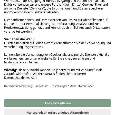
Ups! Da ist etwas schiefgelaufen. Bitte die Seite neu laden oder
nochmals versuchen.
Ups! Da ist etwas schiefgelaufen. Bitte die Seite neu laden oder
nochmals versuchen.
Ups! Da ist etwas schiefgelaufen. Bitte die Seite neu laden oder