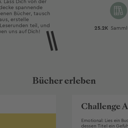
. Lass Dich von der
ntdecke spannende
enen Bücher, tausch
us, erstelle
Leserunden teil, und
25.2K
Samml
uen uns auf Dich!
Bücher erleben
Challenge 
Emotional: Lies ein Buc
dessen Titel ein Gefühl