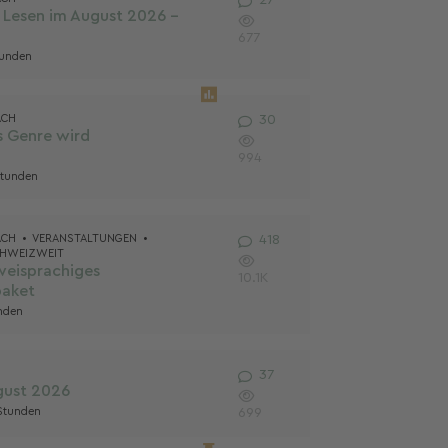
27
Antworten
27
Lesen im August 2026 -
677
tunden
ÄCH
30
Antworten
30
s Genre wird
994
Stunden
ÄCH
VERANSTALTUNGEN
418
418
Antworten
HWEIZWEIT
weisprachiges
10.1K
aket
unden
37
Antworten
37
gust 2026
 Stunden
699