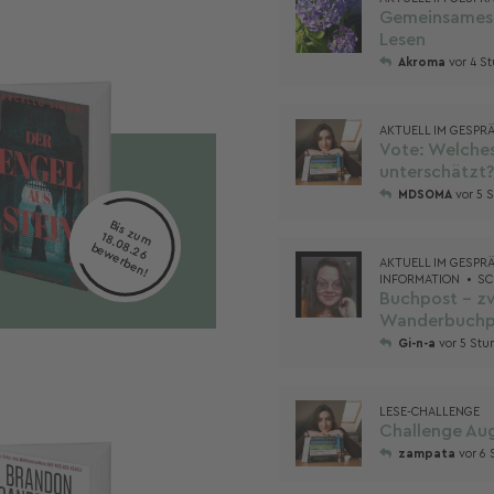
Gemeinsames 
Lesen
Akroma
vor 4 S
AKTUELL IM GESPR
Vote: Welche
unterschätzt?
MDSOMA
vor 5 
B
is
 z
m
.2
6
e
w
rb
e
n
u
18
.0
8
b
!
e
AKTUELL IM GESPR
INFORMATION
SC
Buchpost - z
Wanderbuchp
Gi-n-a
vor 5 St
LESE-CHALLENGE
Challenge Au
zampata
vor 6