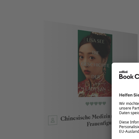
Chinesische Medizin mit starker 
Ein schöner Wohlfühlroman
Frauenfigur