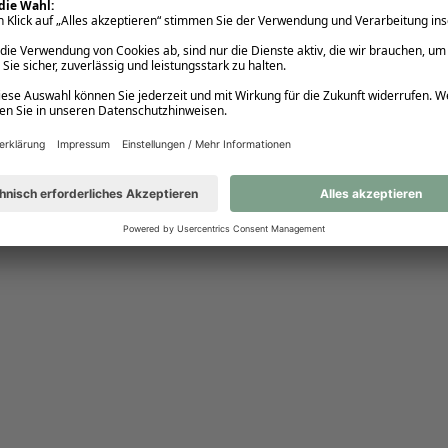
sagt denke ich schon einiges! Die Sommerromanze um 
Maya und Conor (der sich übrigens absolut in die Top 
5, vielleicht sogar Top 3, meiner Lieblings Book 
Boyfriends katapultiert hat) war die perfekte, 
unbeschwerte und witzige Lektüre, um einen heißen 
Augusttag noch heißer zu machen! Die Woche vor der 
Hochzeit auf Sizilien ist so lebendig beschrieben, dass 
ich mich förmlich durch die Hallen der italienischen Villa 
ALLE BEWERTUNGEN
schlendern, die Sonne am Strand genießen sehen 
konnte und einfach mittendrin die dolce vita auskosten 
durfte. Neben der tollen Atmosphäre waren alle 
Charaktere sehr sympathisch, jeder mit seinen eigenen 
Macken. Mayas Charakter ist ziemlich aufbrausend und 
pulsierend, was ihre Unentschlossenheit in Bezug auf 
ihre Zukunft unterstreicht, aber gleichzeitig umso 
deutlicher macht, dass eine Sache in ihrem Leben 
schon für längere Zeit eine absolute Konstante ist: 
Conor. Conors emotionale Unnahbarkeit und seine 
“Gebrochenheit” hingegen lassen einen 
dahinschmelzen. In jeder Hinsicht. Er ist attraktiv, 
beschützerisch UND hat einen irischen Akzent! Omg, 
was für eine Gänsehaut ich beim Hören des Hörbuchs 
von Eric Nolans Stimme bekam! Fantastisch. Insgesamt 
fand ich den Schreibstil, die Charaktere, den Spice und 
das yearning unglaublich und hatte ein 5-Sterne-
Hörerlebnis!