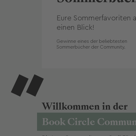
Eure Sommerfavoriten au
einen Blick!
N
e
u
 im
g
a
R
l!
e
Gewinne eines der beliebtesten 
Sommerbücher der Community.
Willkommen in der
Book Circle Commun