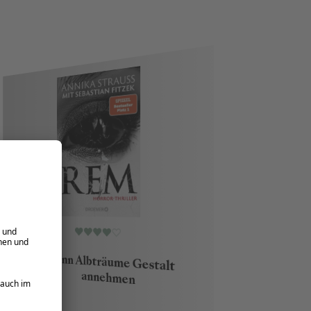
Wenn Albträume Gestalt 
doppelt unterhaltsam :
annehmen