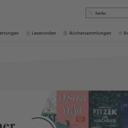
ertungen
Leserunden
Büchersammlungen
B
her