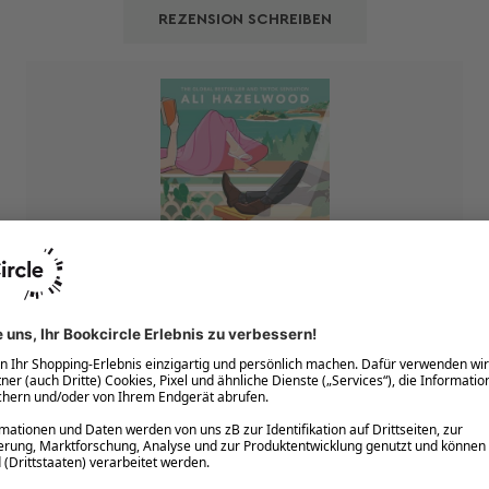
REZENSION SCHREIBEN
vor 2 Stunden
Perfect (Problematic) Summer 
Romance ☀️🩷
Dass ich dieses Buch an einem Tag verschlungen habe, 