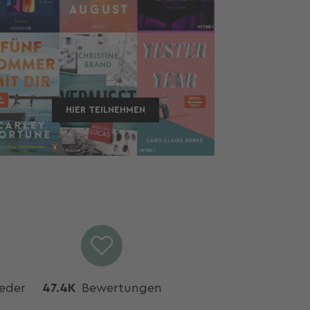
Der Sym
Adrian T
HIER TEILNEHMEN
GESPONSERTE
ieder
47.4K
Bewertungen