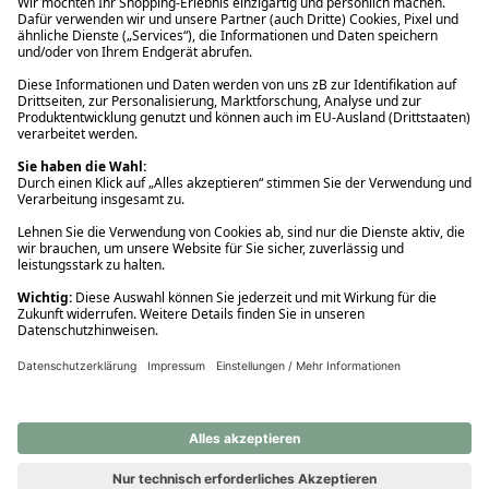
Ups! Da ist etwas schiefgelaufen. Bitte die Seite neu laden oder
nochmals versuchen.
Ups! Da ist etwas schiefgelaufen. Bitte die Seite neu laden oder
nochmals versuchen.
Ups! Da ist etwas schiefgelaufen. Bitte die Seite neu laden oder