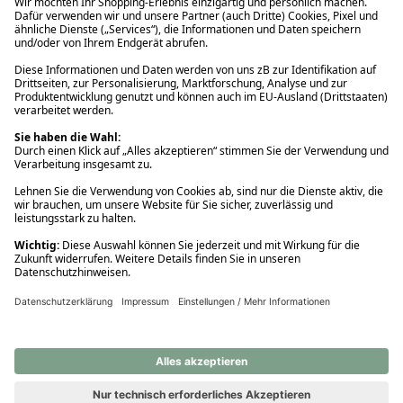
Ups! Da ist etwas schiefgelaufen. Bitte die Seite neu laden oder
nochmals versuchen.
Ups! Da ist etwas schiefgelaufen. Bitte die Seite neu laden oder
nochmals versuchen.
Ups! Da ist etwas schiefgelaufen. Bitte die Seite neu laden oder