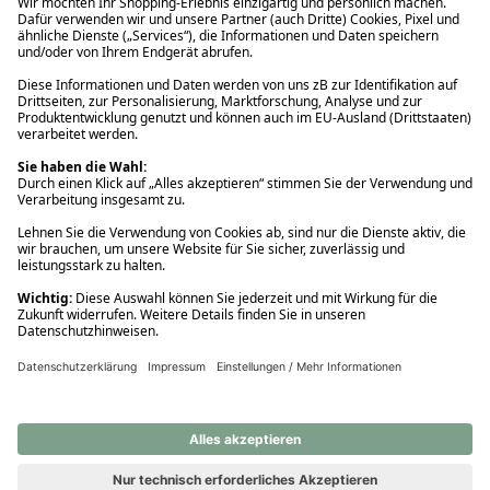
Ups! Da ist etwas schiefgelaufen. Bitte die Seite neu laden oder
nochmals versuchen.
Ups! Da ist etwas schiefgelaufen. Bitte die Seite neu laden oder
nochmals versuchen.
Ups! Da ist etwas schiefgelaufen. Bitte die Seite neu laden oder