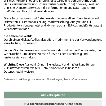
Ups! Da ist etwas schiefgelaufen. Bitte die Seite neu laden oder
nochmals versuchen.
Ups! Da ist etwas schiefgelaufen. Bitte die Seite neu laden oder
nochmals versuchen.
Ups! Da ist etwas schiefgelaufen. Bitte die Seite neu laden oder