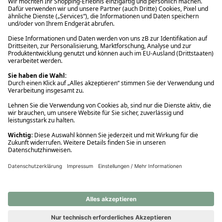
Ups! Da ist etwas schiefgelaufen. Bitte die Seite neu laden oder
nochmals versuchen.
Ups! Da ist etwas schiefgelaufen. Bitte die Seite neu laden oder
nochmals versuchen.
Ups! Da ist etwas schiefgelaufen. Bitte die Seite neu laden oder