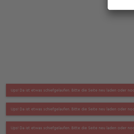
Ups! Da ist etwas schiefgelaufen. Bitte die Seite neu laden oder n
Ups! Da ist etwas schiefgelaufen. Bitte die Seite neu laden oder n
Ups! Da ist etwas schiefgelaufen. Bitte die Seite neu laden oder n