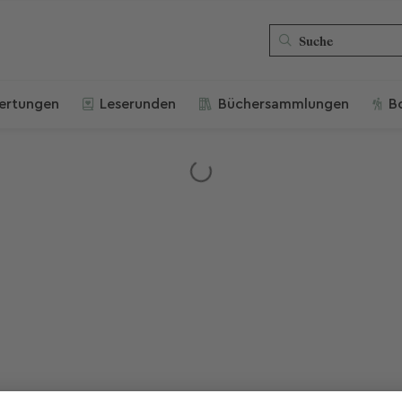
ertungen
Leserunden
Büchersammlungen
B