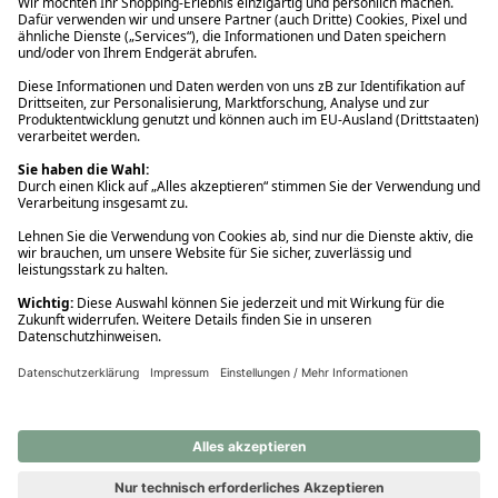
Ups! Da ist etwas schiefgelaufen. Bitte die Seite neu laden oder
nochmals versuchen.
Ups! Da ist etwas schiefgelaufen. Bitte die Seite neu laden oder
nochmals versuchen.
Ups! Da ist etwas schiefgelaufen. Bitte die Seite neu laden oder