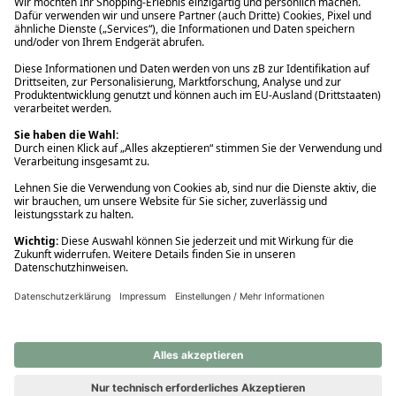
Ups! Da ist etwas schiefgelaufen. Bitte die Seite neu laden oder
nochmals versuchen.
Ups! Da ist etwas schiefgelaufen. Bitte die Seite neu laden oder
nochmals versuchen.
Ups! Da ist etwas schiefgelaufen. Bitte die Seite neu laden oder