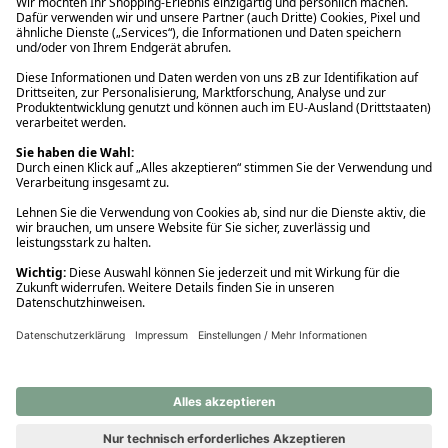
Ups! Da ist etwas schiefgelaufen. Bitte die Seite neu laden oder
nochmals versuchen.
Ups! Da ist etwas schiefgelaufen. Bitte die Seite neu laden oder