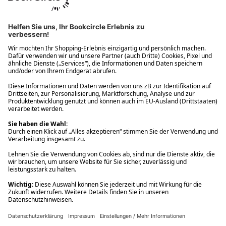
Ups! Da ist etwas schiefgelaufen. Bitte die Seite neu laden oder
nochmals versuchen.
Ups! Da ist etwas schiefgelaufen. Bitte die Seite neu laden oder