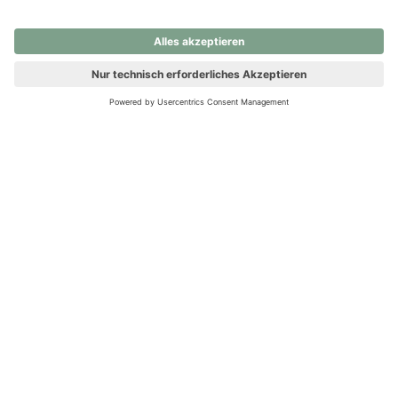
nochmals versuchen.
Ups! Da ist etwas schiefgelaufen. Bitte die Seite neu laden oder
nochmals versuchen.