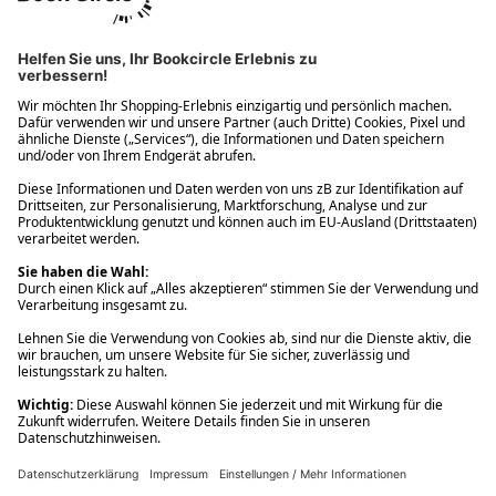
Ups! Da ist etwas schiefgelaufen. Bitte die Seite neu laden oder
nochmals versuchen.
Ups! Da ist etwas schiefgelaufen. Bitte die Seite neu laden oder