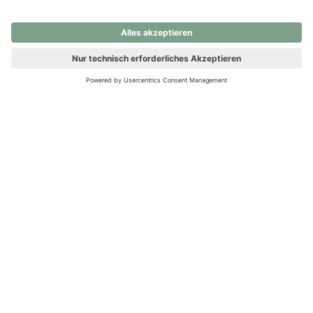
nochmals versuchen.
Ups! Da ist etwas schiefgelaufen. Bitte die Seite neu laden oder
nochmals versuchen.