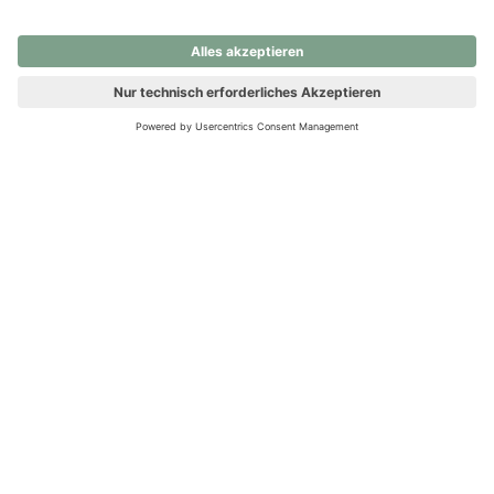
nochmals versuchen.
Ups! Da ist etwas schiefgelaufen. Bitte die Seite neu laden oder
nochmals versuchen.