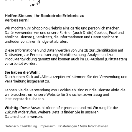
Ups! Da ist etwas schiefgelaufen. Bitte die Seite neu laden oder
nochmals versuchen.
Ups! Da ist etwas schiefgelaufen. Bitte die Seite neu laden oder