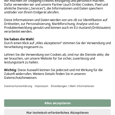
Ups! Da ist etwas schiefgelaufen. Bitte die Seite neu laden oder
nochmals versuchen.
Ups! Da ist etwas schiefgelaufen. Bitte die Seite neu laden oder
nochmals versuchen.
Ups! Da ist etwas schiefgelaufen. Bitte die Seite neu laden oder