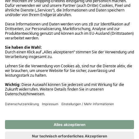
Ups! Da ist etwas schiefgelaufen. Bitte die Seite neu laden oder
nochmals versuchen.
Ups! Da ist etwas schiefgelaufen. Bitte die Seite neu laden oder
nochmals versuchen.
Ups! Da ist etwas schiefgelaufen. Bitte die Seite neu laden oder