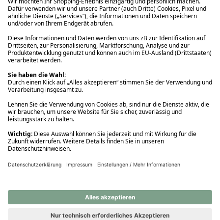
Ups! Da ist etwas schiefgelaufen. Bitte die Seite neu laden oder
nochmals versuchen.
Ups! Da ist etwas schiefgelaufen. Bitte die Seite neu laden oder
nochmals versuchen.
Ups! Da ist etwas schiefgelaufen. Bitte die Seite neu laden oder