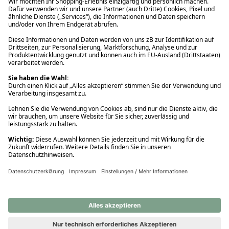
Ups! Da ist etwas schiefgelaufen. Bitte die Seite neu laden oder
nochmals versuchen.
Ups! Da ist etwas schiefgelaufen. Bitte die Seite neu laden oder
nochmals versuchen.
Ups! Da ist etwas schiefgelaufen. Bitte die Seite neu laden oder