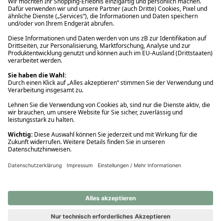
Ups! Da ist etwas schiefgelaufen. Bitte die Seite neu laden oder
nochmals versuchen.
Ups! Da ist etwas schiefgelaufen. Bitte die Seite neu laden oder
nochmals versuchen.
Ups! Da ist etwas schiefgelaufen. Bitte die Seite neu laden oder