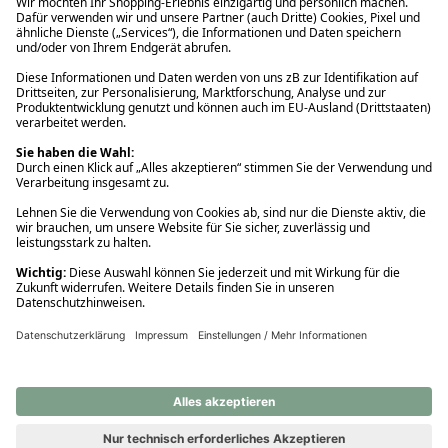
Ups! Da ist etwas schiefgelaufen. Bitte die Seite neu laden oder
nochmals versuchen.
Ups! Da ist etwas schiefgelaufen. Bitte die Seite neu laden oder
nochmals versuchen.
Ups! Da ist etwas schiefgelaufen. Bitte die Seite neu laden oder