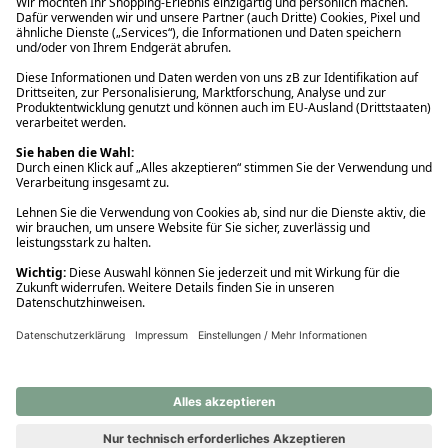
Ups! Da ist etwas schiefgelaufen. Bitte die Seite neu laden oder
nochmals versuchen.
Ups! Da ist etwas schiefgelaufen. Bitte die Seite neu laden oder
nochmals versuchen.
Ups! Da ist etwas schiefgelaufen. Bitte die Seite neu laden oder