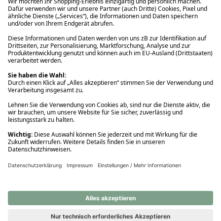
Ups! Da ist etwas schiefgelaufen. Bitte die Seite neu laden oder
nochmals versuchen.
Ups! Da ist etwas schiefgelaufen. Bitte die Seite neu laden oder
nochmals versuchen.
Ups! Da ist etwas schiefgelaufen. Bitte die Seite neu laden oder