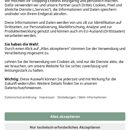
Ups! Da ist etwas schiefgelaufen. Bitte die Seite neu laden oder
nochmals versuchen.
Ups! Da ist etwas schiefgelaufen. Bitte die Seite neu laden oder
nochmals versuchen.
Ups! Da ist etwas schiefgelaufen. Bitte die Seite neu laden oder