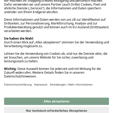
Ups! Da ist etwas schiefgelaufen. Bitte die Seite neu laden oder
nochmals versuchen.
Ups! Da ist etwas schiefgelaufen. Bitte die Seite neu laden oder
nochmals versuchen.
Ups! Da ist etwas schiefgelaufen. Bitte die Seite neu laden oder