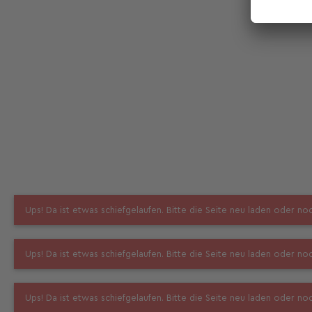
Ups! Da ist etwas schiefgelaufen. Bitte die Seite neu laden oder n
Ups! Da ist etwas schiefgelaufen. Bitte die Seite neu laden oder n
Ups! Da ist etwas schiefgelaufen. Bitte die Seite neu laden oder n