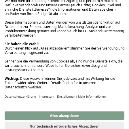
Ups! Da ist etwas schiefgelaufen. Bitte die Seite neu laden oder
nochmals versuchen.
Ups! Da ist etwas schiefgelaufen. Bitte die Seite neu laden oder
nochmals versuchen.
Ups! Da ist etwas schiefgelaufen. Bitte die Seite neu laden oder