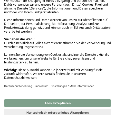
Ups! Da ist etwas schiefgelaufen. Bitte die Seite neu laden oder
nochmals versuchen.
Ups! Da ist etwas schiefgelaufen. Bitte die Seite neu laden oder
nochmals versuchen.
Ups! Da ist etwas schiefgelaufen. Bitte die Seite neu laden oder