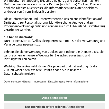
Ups! Da ist etwas schiefgelaufen. Bitte die Seite neu laden oder
nochmals versuchen.
Ups! Da ist etwas schiefgelaufen. Bitte die Seite neu laden oder
nochmals versuchen.
Ups! Da ist etwas schiefgelaufen. Bitte die Seite neu laden oder