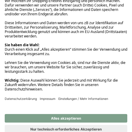
Ups! Da ist etwas schiefgelaufen. Bitte die Seite neu laden oder
nochmals versuchen.
Ups! Da ist etwas schiefgelaufen. Bitte die Seite neu laden oder
nochmals versuchen.
Ups! Da ist etwas schiefgelaufen. Bitte die Seite neu laden oder