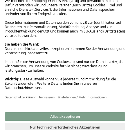
Ups! Da ist etwas schiefgelaufen. Bitte die Seite neu laden oder
nochmals versuchen.
Ups! Da ist etwas schiefgelaufen. Bitte die Seite neu laden oder
nochmals versuchen.
Ups! Da ist etwas schiefgelaufen. Bitte die Seite neu laden oder