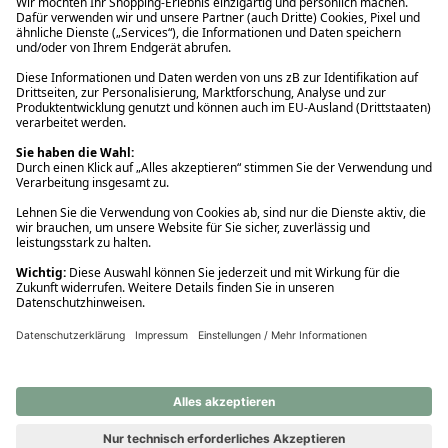
Ups! Da ist etwas schiefgelaufen. Bitte die Seite neu laden oder
nochmals versuchen.
Ups! Da ist etwas schiefgelaufen. Bitte die Seite neu laden oder
nochmals versuchen.
Ups! Da ist etwas schiefgelaufen. Bitte die Seite neu laden oder