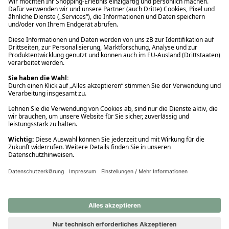
Ups! Da ist etwas schiefgelaufen. Bitte die Seite neu laden oder
nochmals versuchen.
Ups! Da ist etwas schiefgelaufen. Bitte die Seite neu laden oder
nochmals versuchen.
Ups! Da ist etwas schiefgelaufen. Bitte die Seite neu laden oder