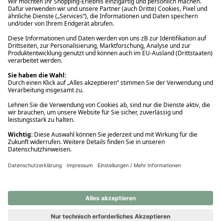
Ups! Da ist etwas schiefgelaufen. Bitte die Seite neu laden oder
nochmals versuchen.
Ups! Da ist etwas schiefgelaufen. Bitte die Seite neu laden oder
nochmals versuchen.
Ups! Da ist etwas schiefgelaufen. Bitte die Seite neu laden oder