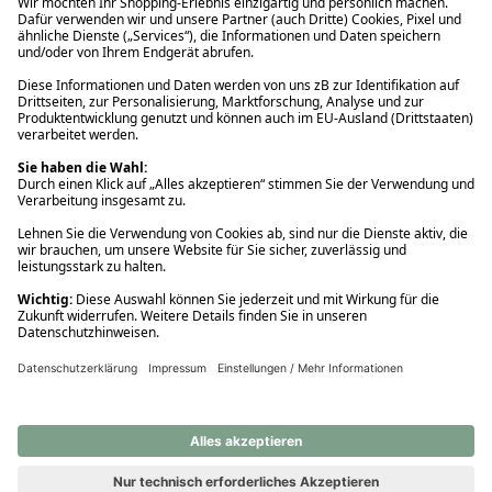
Ups! Da ist etwas schiefgelaufen. Bitte die Seite neu laden oder
nochmals versuchen.
Ups! Da ist etwas schiefgelaufen. Bitte die Seite neu laden oder
nochmals versuchen.
Ups! Da ist etwas schiefgelaufen. Bitte die Seite neu laden oder