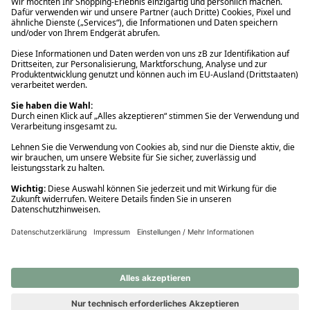
Ups! Da ist etwas schiefgelaufen. Bitte die Seite neu laden oder
nochmals versuchen.
Ups! Da ist etwas schiefgelaufen. Bitte die Seite neu laden oder
nochmals versuchen.
Ups! Da ist etwas schiefgelaufen. Bitte die Seite neu laden oder