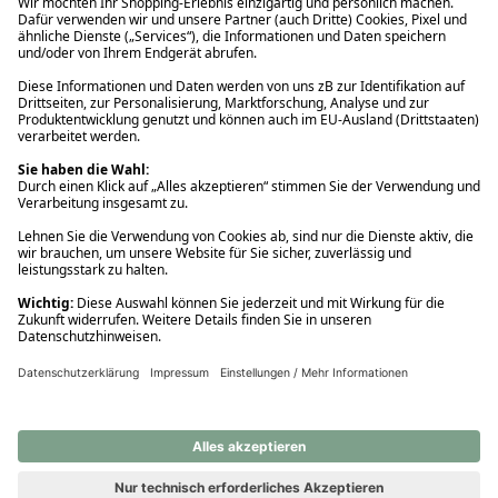
Ups! Da ist etwas schiefgelaufen. Bitte die Seite neu laden oder
nochmals versuchen.
Ups! Da ist etwas schiefgelaufen. Bitte die Seite neu laden oder
nochmals versuchen.
Ups! Da ist etwas schiefgelaufen. Bitte die Seite neu laden oder