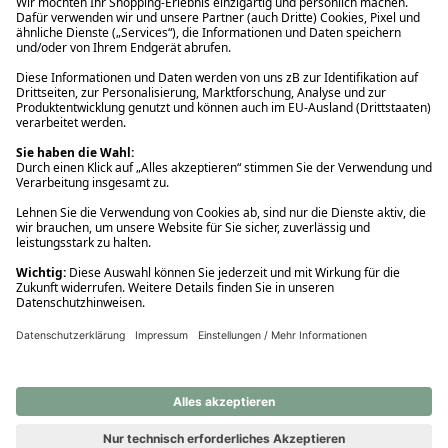
Ups! Da ist etwas schiefgelaufen. Bitte die Seite neu laden oder
nochmals versuchen.
Ups! Da ist etwas schiefgelaufen. Bitte die Seite neu laden oder
nochmals versuchen.
Ups! Da ist etwas schiefgelaufen. Bitte die Seite neu laden oder