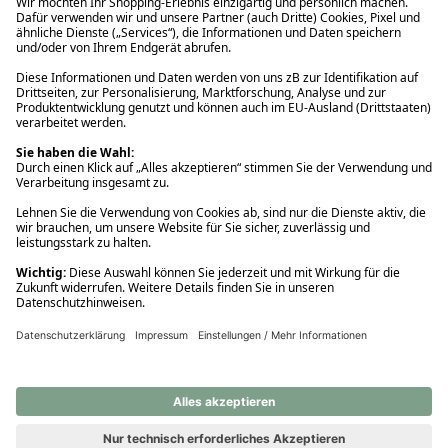
Ups! Da ist etwas schiefgelaufen. Bitte die Seite neu laden oder
nochmals versuchen.
Ups! Da ist etwas schiefgelaufen. Bitte die Seite neu laden oder
nochmals versuchen.
Ups! Da ist etwas schiefgelaufen. Bitte die Seite neu laden oder