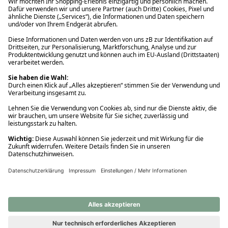
Ups! Da ist etwas schiefgelaufen. Bitte die Seite neu laden oder
nochmals versuchen.
Ups! Da ist etwas schiefgelaufen. Bitte die Seite neu laden oder
nochmals versuchen.
Ups! Da ist etwas schiefgelaufen. Bitte die Seite neu laden oder