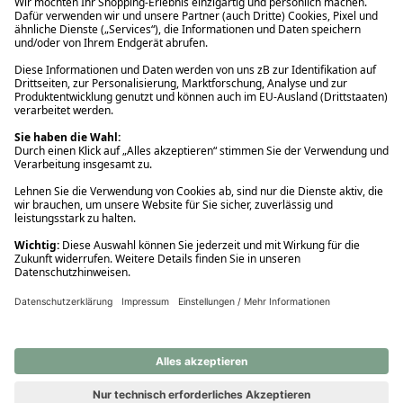
Ups! Da ist etwas schiefgelaufen. Bitte die Seite neu laden oder
nochmals versuchen.
Ups! Da ist etwas schiefgelaufen. Bitte die Seite neu laden oder
nochmals versuchen.
Ups! Da ist etwas schiefgelaufen. Bitte die Seite neu laden oder