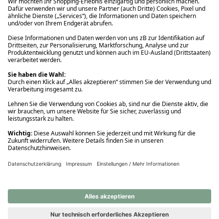
Ups! Da ist etwas schiefgelaufen. Bitte die Seite neu laden oder
nochmals versuchen.
Ups! Da ist etwas schiefgelaufen. Bitte die Seite neu laden oder
nochmals versuchen.
Ups! Da ist etwas schiefgelaufen. Bitte die Seite neu laden oder