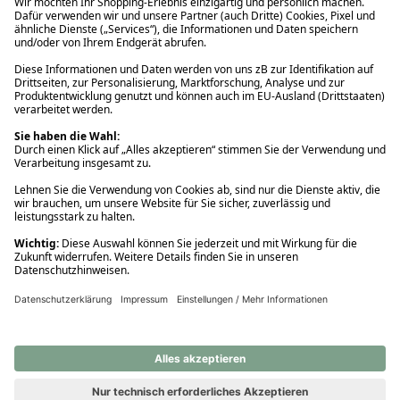
Ups! Da ist etwas schiefgelaufen. Bitte die Seite neu laden oder
nochmals versuchen.
Ups! Da ist etwas schiefgelaufen. Bitte die Seite neu laden oder
nochmals versuchen.
Ups! Da ist etwas schiefgelaufen. Bitte die Seite neu laden oder