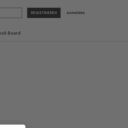
REGISTRIEREN
Anmelden
ook Board